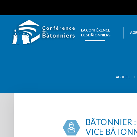
LA CONFÉRENCE
AG
DES BÂTONNIERS
ACCUEIL
BÂTONNIER :
VICE BÂTONN