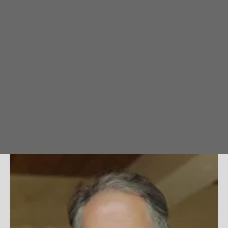
-
Actualités
Dans la presse
1ʳᵉ JOURNÉE NATIONALE DE LA RELATION...
Retrouvez cette interview sur le site du Village
de la…
PUBLIÉ LE 18/03/2024