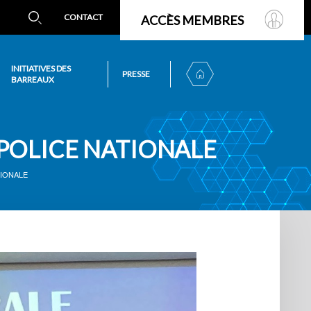
CONTACT
ACCÈS MEMBRES
INITIATIVES DES
PRESSE
BARREAUX
 POLICE NATIONALE
TIONALE