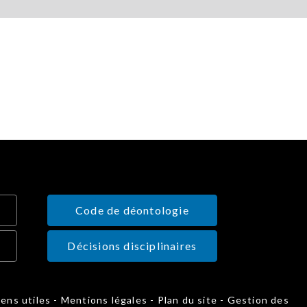
Code de déontologie
Décisions disciplinaires
iens utiles
-
Mentions légales
-
Plan du site
-
Gestion des